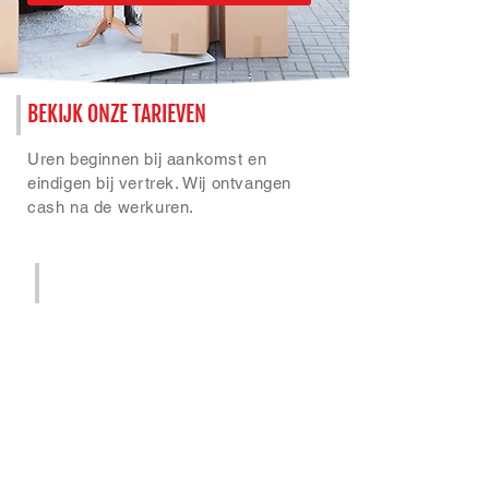
BEKIJK ONZE TARIEVEN
Uren beginnen bij aankomst en
eindigen bij vertrek. Wij ontvangen
cash na de werkuren.
VERHUISLIFT
1° tot 5° verdieping
€ 50
per uur (excl. BTW)
7° verdieping
€ 70
per uur (excl. BTW)
8° verdieping
€ 80
per uur (excl. BTW)