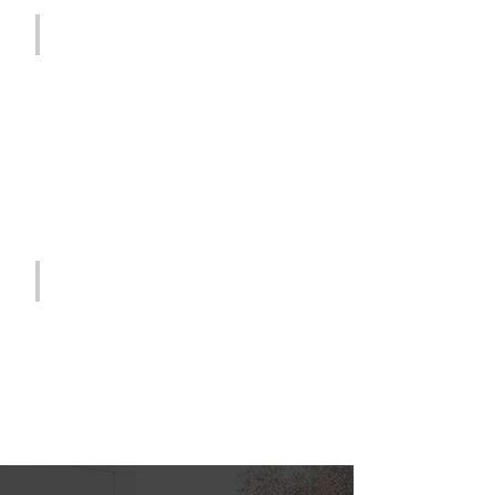
VERHUISLIFT + MAN
10° verdieping
€ 150
per uur (incl. BTW) + extra
verhuizer
Extra mankracht
€ 30
per uur (incl. BTW)
VERHUISWAGENS
Verhuiswagen
€ 120
Min. 2 uur (incl. BTW)
enkel met chauffeur
verhuren